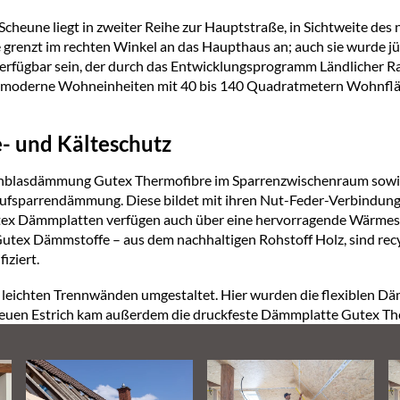
eune liegt in zweiter Reihe zur Hauptstraße, in Sichtweite des
ne grenzt im rechten Winkel an das Haupthaus an; auch sie wurde j
erfügbar sein, der durch das Entwicklungsprogramm Ländlicher R
 moderne Wohneinheiten mit 40 bis 140 Quadratmetern Wohnflä
- und Kälteschutz
Einblasdämmung Gutex Thermofibre im Sparrenzwischenraum sowie 
ufsparrendämmung. Diese bildet mit ihren Nut-Feder-Verbindungen 
tex Dämmplatten verfügen auch über eine hervorragende Wärmespe
e Gutex Dämmstoffe – aus dem nachhaltigen Rohstoff Holz, sind re
iziert.
 leichten Trennwänden umgestaltet. Hier wurden die flexiblen 
euen Estrich kam außerdem die druckfeste Dämmplatte Gutex Th