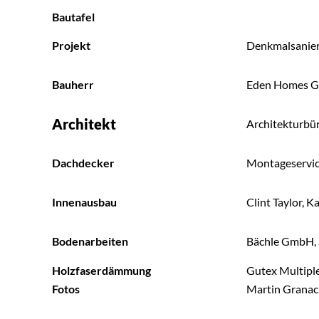
Bautafel
Projekt
Denkmalsanier
Bauherr
Eden Homes G
Architekt
Architekturbü
Dachdecker
Montageservice
Innenausbau
Clint Taylor, 
Bodenarbeiten
Bächle GmbH, 
Holzfaserdämmung
Gutex Multipl
Fotos
Martin Granac