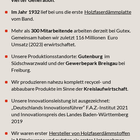
Im Jahr 1932
lief bei uns die erste
Holzfaserdämmplatte
vom Band.
Mehr als
300 Mitarbeitende
arbeiten derzeit bei Gutex.
Gemeinsam haben wir zuletzt 116 Millionen Euro
Umsatz (2023) erwirtschaftet.
Unsere Produktionsstandorte:
Gutenburg
im
Südschwarzwald und der
Gewerbepark Breisgau
bei
Freiburg.
Wir produzieren nahezu komplett recycel- und
abbaubare Produkte im Sinne der
Kreislaufwirtschaft
.
Unsere Innovationsleistung ist ausgezeichnet:
„Deutschlands Innovationsführer“ F.A.Z.-Institut 2021
und Innovationspreis des Landes Baden-Württemberg
2019
Wir waren erster
Hersteller von Holzfaserdämmstoffen
in Mitteleuropa und nutzten als erstes Unternehmen